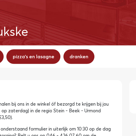
eukske
pizza's en lasagne
dranken
alen bij ons in de winkel óf bezorgd te krijgen bij jou
 op zaterdag) in de regio Stein - Beek - Urmond
3,50).
onderstaand formulier in uiterlijk om 10:30 op de dag
ezorging? Belt u ons op 046 - 426 07 60 om de